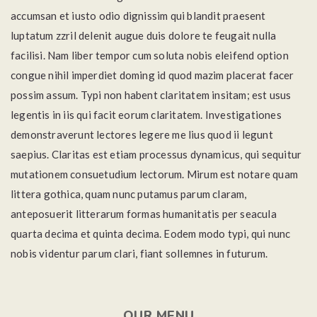
accumsan et iusto odio dignissim qui blandit praesent
luptatum zzril delenit augue duis dolore te feugait nulla
facilisi. Nam liber tempor cum soluta nobis eleifend option
congue nihil imperdiet doming id quod mazim placerat facer
possim assum. Typi non habent claritatem insitam; est usus
legentis in iis qui facit eorum claritatem. Investigationes
demonstraverunt lectores legere me lius quod ii legunt
saepius. Claritas est etiam processus dynamicus, qui sequitur
mutationem consuetudium lectorum. Mirum est notare quam
littera gothica, quam nunc putamus parum claram,
anteposuerit litterarum formas humanitatis per seacula
quarta decima et quinta decima. Eodem modo typi, qui nunc
nobis videntur parum clari, fiant sollemnes in futurum.
OUR MENU