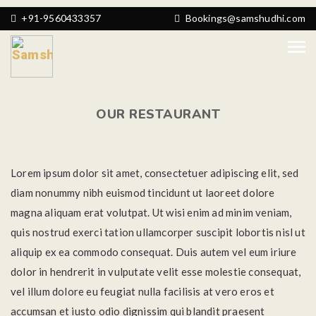
+91-9560433357
Bookings@samshudhi.com
OUR RESTAURANT
Lorem ipsum dolor sit amet, consectetuer adipiscing elit, sed
diam nonummy nibh euismod tincidunt ut laoreet dolore
magna aliquam erat volutpat. Ut wisi enim ad minim veniam,
quis nostrud exerci tation ullamcorper suscipit lobortis nisl ut
aliquip ex ea commodo consequat. Duis autem vel eum iriure
dolor in hendrerit in vulputate velit esse molestie consequat,
vel illum dolore eu feugiat nulla facilisis at vero eros et
accumsan et iusto odio dignissim qui blandit praesent